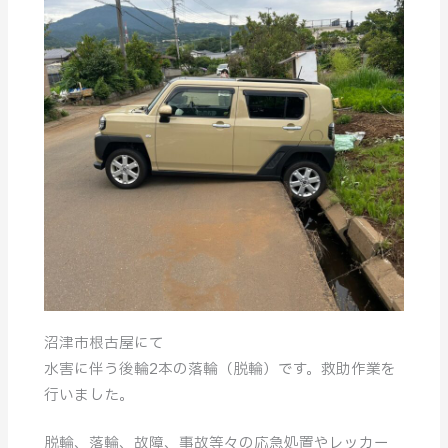
沼津市根古屋にて
水害に伴う後輪2本の落輪（脱輪）です。救助作業を
行いました。
脱輪、落輪、故障、事故等々の応急処置やレッカー