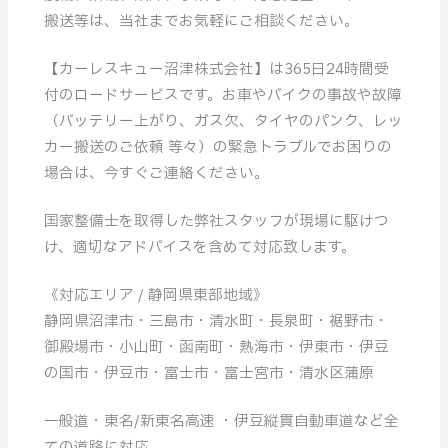
搬送等は、当社までお気軽にご相談ください。
【カーレスキュー沼津株式会社】は365日24時間受
付のロードサービスです。お車やバイクの事故や故障
（バッテリー上がり、ガス欠、タイヤのパンク、レッ
カー搬送のご依頼 等々）の緊急トラブルでお困りの
場合は、今すぐご連絡ください。
国家整備士を取得した弊社スタッフが現場に駆けつ
け、適切なアドバイスを含めて対応致します。
《対応エリア / 静岡県東部地域》
静岡県沼津市・三島市・清水町・長泉町・裾野市・
御殿場市・小山町・函南町・熱海市・伊東市・伊豆
の国市・伊豆市・富士市・富士宮市・清水区蒲原
一般道・東名/新東名高速 ・伊豆縦貫自動車道など全
ての道路に対応