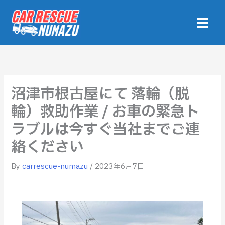
内
容
を
ス
キ
ッ
プ
沼津市根古屋にて 落輪（脱
輪）救助作業 / お車の緊急ト
ラブルは今すぐ当社までご連
絡ください
By
carrescue-numazu
/
2023年6月7日