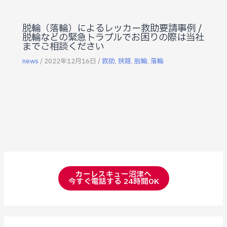
脱輪（落輪）によるレッカー救助要請事例 /
脱輪などの緊急トラブルでお困りの際は当社
までご相談ください
news
/
2022年12月16日
/
救助
,
狭路
,
脱輪
,
落輪
カーレスキュー沼津へ
今すぐ電話する 24時間OK