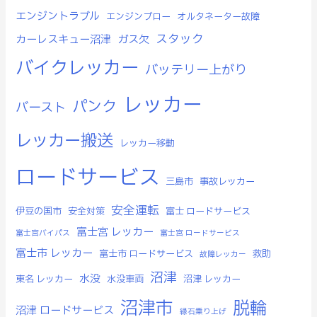
エンジントラブル
エンジンブロー
オルタネーター故障
スタック
カーレスキュー沼津
ガス欠
バイクレッカー
バッテリー上がり
レッカー
パンク
バースト
レッカー搬送
レッカー移動
ロードサービス
三島市
事故レッカー
安全運転
伊豆の国市
安全対策
富士 ロードサービス
富士宮 レッカー
富士宮バイパス
富士宮 ロードサービス
富士市 レッカー
富士市 ロードサービス
救助
故障レッカー
沼津
水没
東名 レッカー
水没車両
沼津 レッカー
沼津市
脱輪
沼津 ロードサービス
縁石乗り上げ