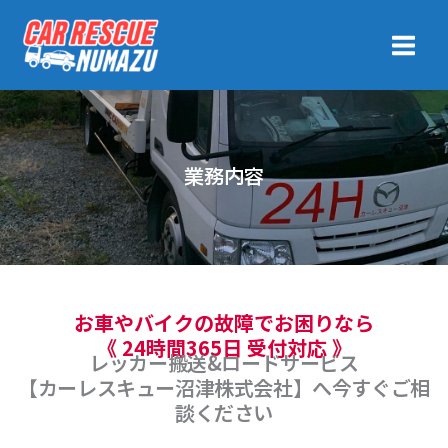
内
容
を
ス
キ
ッ
プ
業務内容
お車やバイクの故障でお困りなら
《 24時間365日 受付対応 》
レッカー搬送&ロードサービス
【カーレスキュー沼津株式会社】へ今すぐご相
談ください