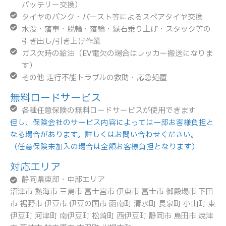
バッテリー交換）
タイヤのパンク・バースト等によるスペアタイヤ交換
水没・落車・脱輪・落輪・縁石乗り上げ・スタック等の
引き出し/引き上げ作業
ガス欠時の給油（EV電欠の場合はレッカー搬送になりま
す）
その他 走行不能トラブルの救助・応急処置
無料ロードサービス
各種任意保険の無料ロードサービスが使用できます
但し、保険会社のサービス内容によっては一部お客様負担と
なる場合があります。詳しくはお問い合わせください。
（任意保険未加入の場合は全額お客様負担となります）
対応エリア
静岡県東部・中部エリア
沼津市 熱海市 三島市 富士宮市 伊東市 富士市 御殿場市 下田
市 裾野市 伊豆市 伊豆の国市 函南町 清水町 長泉町 小山町 東
伊豆町 河津町 南伊豆町 松崎町 西伊豆町 静岡市 島田市 焼津