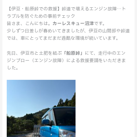
救
【伊豆・船原峠での救援】峠道で増えるエンジン故障…ト
援】
ラブルを防ぐための事前チェック
峠
皆さま、こんにちは。
カーレスキュー沼津
です。
道
少しずつ日差しが春めいてきましたが、伊豆の山間部や峠道
で
では、車にとってまだまだ過酷な環境が続いています。
増
え
先日、伊豆市と土肥を結ぶ
「船原峠」
にて、走行中のエン
る
ジンブロー（エンジン故障）による救援要請をいただきま
エ
した。
ン
ジ
ン
故
障…
ト
ラ
ブ
ル