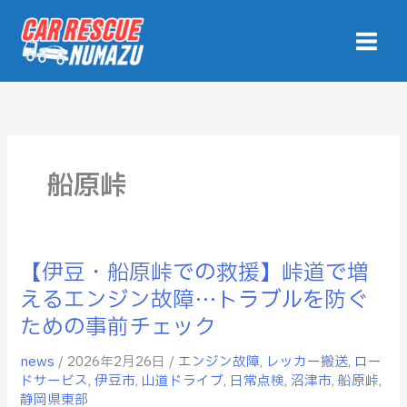
内
容
を
ス
キ
ッ
プ
船原峠
【伊豆・船原峠での救援】峠道で増
【伊
豆・
えるエンジン故障…トラブルを防ぐ
船
ための事前チェック
原
峠
news
/
2026年2月26日
/
エンジン故障
,
レッカー搬送
,
ロー
で
ドサービス
,
伊豆市
,
山道ドライブ
,
日常点検
,
沼津市
,
船原峠
,
静岡県東部
の