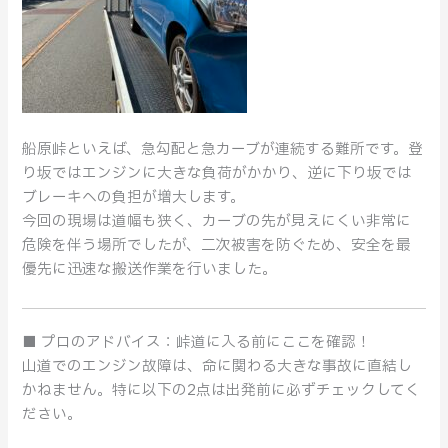
を
防
ぐ
た
め
の
事
船原峠といえば、急勾配と急カーブが連続する難所です。登
前
り坂ではエンジンに大きな負荷がかかり、逆に下り坂では
チ
ブレーキへの負担が増大します。
ェ
今回の現場は道幅も狭く、カーブの先が見えにくい非常に
ッ
危険を伴う場所でしたが、二次被害を防ぐため、安全を最
ク
優先に迅速な搬送作業を行いました。
■ プロのアドバイス：峠道に入る前にここを確認！
山道でのエンジン故障は、命に関わる大きな事故に直結し
かねません。特に以下の2点は出発前に必ずチェックしてく
ださい。