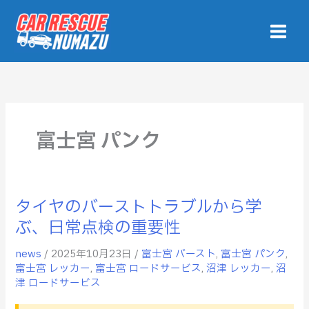
内
容
を
ス
キ
ッ
プ
富士宮 パンク
タイヤのバーストトラブルから学
タ
イ
ぶ、日常点検の重要性
ヤ
news
/
2025年10月23日
/
富士宮 バースト
,
富士宮 パンク
,
の
富士宮 レッカー
,
富士宮 ロードサービス
,
沼津 レッカー
,
沼
バ
津 ロードサービス
ー
ス