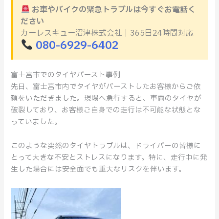
ト
お車やバイクの緊急トラブルは今すぐお電話く
ト
ださい
ラ
カーレスキュー沼津株式会社｜365日24時間対応
080-6929-6402
ブ
ル
か
富士宮市でのタイヤバースト事例
ら
先日、富士宮市内でタイヤがバーストしたお客様からご依
学
頼をいただきました。現場へ急行すると、車両のタイヤが
ぶ、
破裂しており、お客様ご自身での走行は不可能な状態とな
日
っていました。
常
点
このような突然のタイヤトラブルは、ドライバーの皆様に
検
とって大きな不安とストレスになります。特に、走行中に発
の
生した場合には安全面でも重大なリスクを伴います。
重
要
性