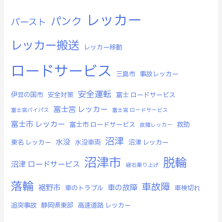
レッカー
パンク
バースト
レッカー搬送
レッカー移動
ロードサービス
三島市
事故レッカー
安全運転
伊豆の国市
安全対策
富士 ロードサービス
富士宮 レッカー
富士宮バイパス
富士宮 ロードサービス
富士市 レッカー
富士市 ロードサービス
救助
故障レッカー
沼津
水没
東名 レッカー
水没車両
沼津 レッカー
沼津市
脱輪
沼津 ロードサービス
縁石乗り上げ
落輪
車故障
裾野市
車の故障
車のトラブル
車検切れ
追突事故
静岡県東部
高速道路 レッカー