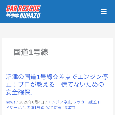
内
容
を
ス
キ
ッ
プ
国道1号線
沼津の国道1号線交差点でエンジン停
沼
津
止！プロが教える「慌てないための
の
安全確保」
国
道
news
/
2026年8月4日
/
エンジン停止
,
レッカー搬送
,
ロー
1
ドサービス
,
国道1号線
,
安全対策
,
沼津市
号