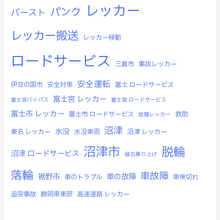
レッカー
パンク
バースト
レッカー搬送
レッカー移動
ロードサービス
三島市
事故レッカー
安全運転
伊豆の国市
安全対策
富士 ロードサービス
富士宮 レッカー
富士宮バイパス
富士宮 ロードサービス
富士市 レッカー
富士市 ロードサービス
救助
故障レッカー
沼津
水没
東名 レッカー
水没車両
沼津 レッカー
沼津市
脱輪
沼津 ロードサービス
縁石乗り上げ
落輪
車故障
裾野市
車の故障
車のトラブル
車検切れ
追突事故
静岡県東部
高速道路 レッカー