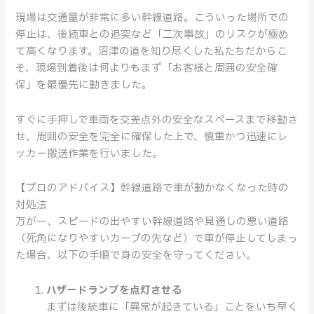
な
現場は交通量が非常に多い幹線道路。こういった場所での
対
停止は、後続車との追突など「二次事故」のリスクが極め
処
て高くなります。沼津の道を知り尽くした私たちだからこ
法
そ、現場到着後は何よりもまず「お客様と周囲の安全確
保」を最優先に動きました。
すぐに手押しで車両を交差点外の安全なスペースまで移動さ
せ、周囲の安全を完全に確保した上で、慎重かつ迅速にレ
ッカー搬送作業を行いました。
【プロのアドバイス】幹線道路で車が動かなくなった時の
対処法
万が一、スピードの出やすい幹線道路や見通しの悪い道路
（死角になりやすいカーブの先など）で車が停止してしまっ
た場合、以下の手順で身の安全を守ってください。
ハザードランプを点灯させる
まずは後続車に「異常が起きている」ことをいち早く