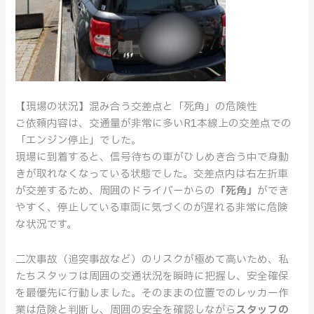
て
な
い
た
め
の
安
【現場の状況】混み合う交差点と「死角」の危険性
全
ご依頼内容は、交通量が非常に多いR1本線上の交差点での
確
「エンジン停止」でした。
保」
現場に到着すると、信号待ちの車がひしめき合う中で身動
きが取れなくなっている状態でした。交差点内は右左折車
が交差するため、周囲のドライバーからの
「死角」
ができ
やすく、停止している車両に気づくのが遅れる非常に危険
な状況です。
二次事故（追突事故など）のリスクが極めて高いため、私
たちスタッフは周囲の交通状況を瞬時に把握し、安全確保
を最優先に行動しました。そのままの位置でのレッカー作
業は危険と判断し、周囲の安全を確認しながら
スタッフの