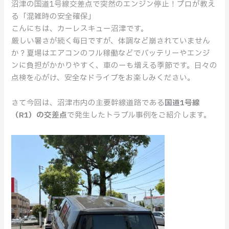
沼津の国道1号線交差点で突然のエンジン停止！プロが教え
線
る「混雑時の安全確保」
交
こんにちは、カーレスキュー沼津です。
差
厳しい暑さが続く毎日ですが、体調など崩されていません
点
か？夏場はエアコンのフル稼働などでバッテリーやエンジ
で
ンに負担がかかりやすく、車のーも増える季節です。日々の
エ
点検を心がけ、安全なドライブをお楽しみください。
ン
ジ
さて今回は、沼津市内の主要幹線道路である
国道1号線
ン
（R1）の交差点
で発生したトラブル事例をご紹介します。
停
止！
プ
ロ
が
教
え
る
「慌