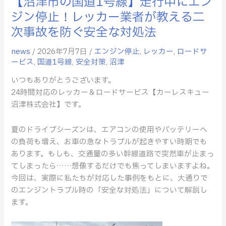
【沼津市の国道1号線】走行中にエン
【沼
津
ジン停止！レッカー業者が教える二
市
次事故を防ぐ安全な対処法
の
国
news
/
2026年7月7日
/
エンジン停止
,
レッカー
,
ロードサ
道
ービス
,
国道1号線
,
安全対策
,
沼津
1
いつもありがとうございます。
号
24時間対応のレッカー＆ロードサービス【カーレスキュー
線】
沼津株式会社】です。
走
行
夏のドライブシーズンは、エアコンの使用やバッテリーへ
中
の負荷も増え、お車の急なトラブルが起きやすい時期でも
に
あります。もしも、交通量の多い幹線道路で突然車が止まっ
エ
てしまったら……想像するだけでも焦ってしまいますよね。
ン
今回は、実際に私たちが対応した事例をもとに、大通りで
ジ
のエンジントラブル時の「安全な対処法」について解説し
ン
ます。
停
止！