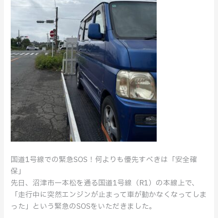
レ
ッ
カ
ー
業
者
が
教
え
る
二
次
事
故
国道1号線での緊急SOS！何よりも優先すべきは「安全確
を
保」
防
先日、沼津市一本松を通る国道1号線（R1）の本線上で、
ぐ
「走行中に突然エンジンが止まって車が動かなくなってしま
安
った」という緊急のSOSをいただきました。
全