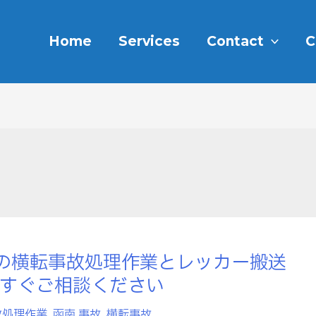
Home
Services
Contact
C
夜の横転事故処理作業とレッカー搬送
ますぐご相談ください
故処理作業
,
函南 事故
,
横転事故