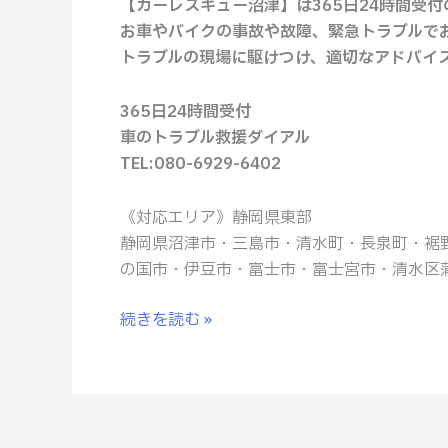
【カーレスキュー沼津】は365日24時間受
ま
お車やバイクの事故や故障、緊急トラブルで
す
トラブルの現場に駆けつけ、適切なアドバイ
ぐ
ご
365日24時間受付
相
車のトラブル救援ダイアル
談
TEL:080-6929-6402
く
だ
《対応エリア》静岡県東部
さ
静岡県沼津市・三島市・清水町・長泉町・裾
い
の国市・伊豆市・富士市・富士宮市・清水区
続きを読む »