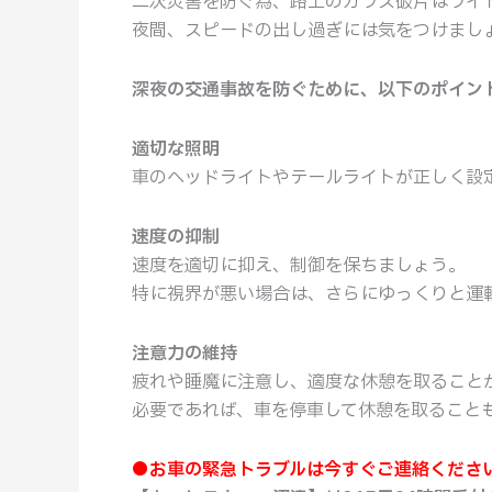
二次災害を防ぐ為、路上のガラス破片はライ
ッ
夜間、スピードの出し過ぎには気をつけまし
カ
ー
深夜の交通事故を防ぐために、以下のポイン
搬
送
適切な照明
/
車のヘッドライトやテールライトが正しく設
お
車
速度の抑制
の
速度を適切に抑え、制御を保ちましょう。
緊
特に視界が悪い場合は、さらにゆっくりと運
急
ト
注意力の維持
ラ
疲れや睡魔に注意し、適度な休憩を取ること
ブ
必要であれば、車を停車して休憩を取ること
ル
は
●お車の緊急トラブルは今すぐご連絡くださ
い