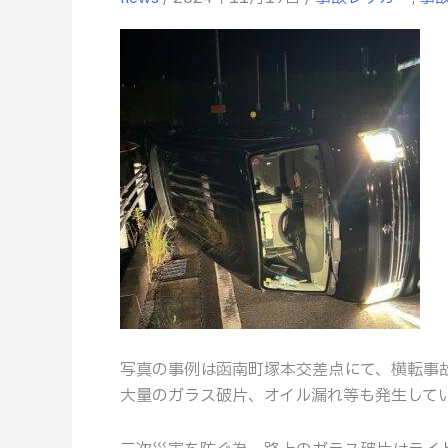
作
業
事
例】
深
夜
の
横
転
事
故
処
理
作
写真の事例は函南町塚本交差点にて、横転事
業
大量のガラス破片、オイル漏れ等も発生して
と
レ