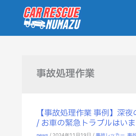
内
容
を
ス
キ
ッ
プ
事故処理作業
【事故処理作業 事例】深
【事
故
/ お車の緊急トラブルはい
処
理
news
/
2024年11月19日
/
事故レッカー
,
事