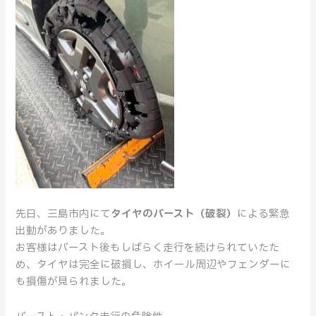
た
タ
イ
ヤ
バ
ー
ス
ト
事
例】
安
全
先日、三島市内にて
タイヤのバースト（破裂）
による緊急
な
出動がありました。
対
お客様はバースト後もしばらく走行を続けられていたた
処
め、タイヤは完全に破損し、ホイール周辺やフェンダーに
と
も損傷が見られました。
当
社