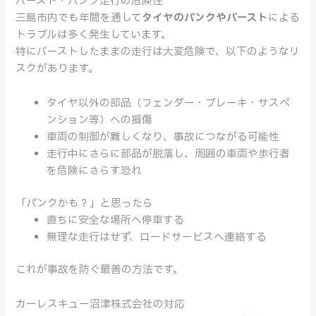
の
バースト・パンク走行の危険性
対
三島市内でも年間を通して
タイヤのパンクやバースト
による
応
トラブルは多く発生しています。
特にバーストしたままの走行は大変危険で、以下のようなリ
スクがあります。
タイヤ以外の部品（フェンダー・ブレーキ・サスペ
ンション等）への損傷
車両の制御が難しくなり、事故につながる可能性
走行中にさらに部品が脱落し、周囲の車両や歩行者
を危険にさらす恐れ
「パンクかも？」と思ったら
直ちに安全な場所へ停車する
無理な走行はせず、ロードサービスへ連絡する
これが事故を防ぐ最善の方法です。
カーレスキュー沼津株式会社の対応