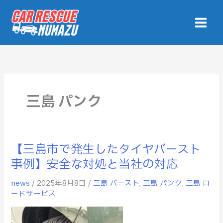
内
容
を
ス
キ
ッ
プ
三島 パンク
【三島市で発生したタイヤバースト
【三
島
事例】安全な対処と当社の対応
市
news
/
2025年8月8日
/
三島 バースト
,
三島 パンク
,
三島 ロ
で
ードサービス
発
生
し