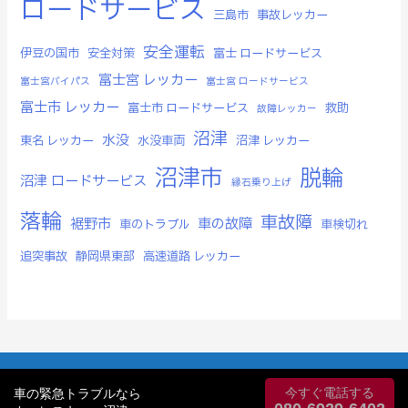
ロードサービス
三島市
事故レッカー
安全運転
伊豆の国市
安全対策
富士 ロードサービス
富士宮 レッカー
富士宮バイパス
富士宮 ロードサービス
富士市 レッカー
富士市 ロードサービス
救助
故障レッカー
沼津
水没
東名 レッカー
水没車両
沼津 レッカー
沼津市
脱輪
沼津 ロードサービス
縁石乗り上げ
落輪
車故障
裾野市
車の故障
車のトラブル
車検切れ
追突事故
静岡県東部
高速道路 レッカー
Copyright © 2026 カーレスキュー沼津株式会社
今すぐ電話する
車の緊急トラブルなら