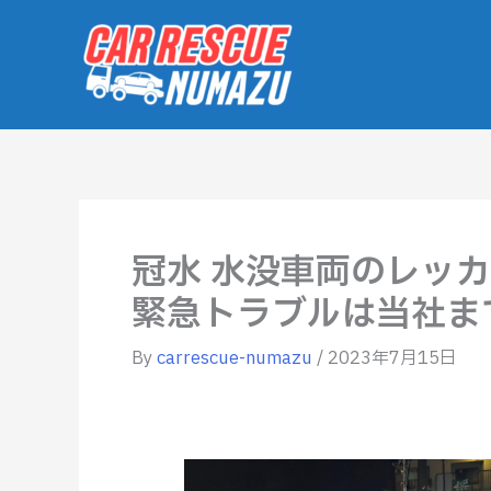
内
容
を
ス
キ
ッ
プ
冠水 水没車両のレッカ
緊急トラブルは当社ま
By
carrescue-numazu
/
2023年7月15日