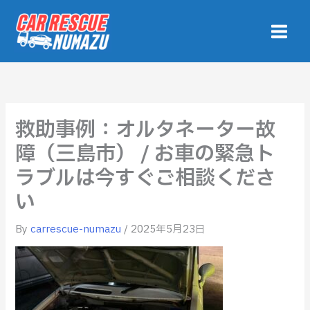
内
容
を
ス
キ
ッ
プ
救助事例：オルタネーター故
障（三島市） / お車の緊急ト
ラブルは今すぐご相談くださ
い
By
carrescue-numazu
/
2025年5月23日