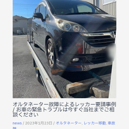
オルタネーター故障によるレッカー要請事例
/ お車の緊急トラブルは今すぐ当社までご相
談ください
news
/
2023年1月23日
/
オルタネーター
,
レッカー移動
,
車故