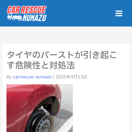
内
容
を
ス
キ
ッ
プ
タイヤのバーストが引き起こ
す危険性と対処法
By
carrescue-numazu
/
2025年9月13日