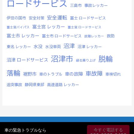
ロードサービス
三島市
事故レッカー
安全運転
伊豆の国市
安全対策
富士 ロードサービス
富士宮 レッカー
富士宮バイパス
富士宮 ロードサービス
富士市 レッカー
富士市 ロードサービス
救助
故障レッカー
沼津
水没
東名 レッカー
水没車両
沼津 レッカー
沼津市
脱輪
沼津 ロードサービス
縁石乗り上げ
落輪
車故障
裾野市
車の故障
車のトラブル
車検切れ
追突事故
静岡県東部
高速道路 レッカー
Copyright © 2026 カーレスキュー沼津株式会社
今すぐ電話する
車の緊急トラブルなら