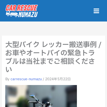
内
容
を
ス
キ
ッ
プ
大型バイク レッカー搬送事例 /
お車やオートバイの緊急トラ
ブルは当社までご相談くださ
い
By
carrescue-numazu
/
2024年5月22日