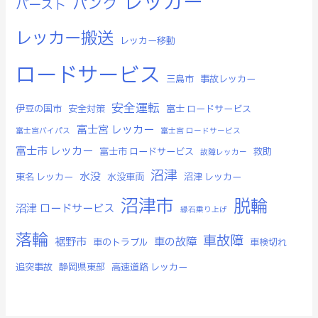
レッカー
パンク
バースト
レッカー搬送
レッカー移動
ロードサービス
三島市
事故レッカー
安全運転
伊豆の国市
安全対策
富士 ロードサービス
富士宮 レッカー
富士宮バイパス
富士宮 ロードサービス
富士市 レッカー
富士市 ロードサービス
救助
故障レッカー
沼津
水没
東名 レッカー
水没車両
沼津 レッカー
沼津市
脱輪
沼津 ロードサービス
縁石乗り上げ
落輪
車故障
裾野市
車の故障
車のトラブル
車検切れ
追突事故
静岡県東部
高速道路 レッカー